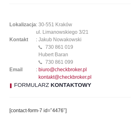
Lokalizacja
: 30-551 Kraków
ul. Limanowskiego 3/21
Kontakt
: Jakub Nowakowski
730 861 019
Hubert Baran
730 861 099
Email
:
biuro@checkbroker.pl
kontakt@checkbroker.pl
FORMULARZ
KONTAKTOWY
[contact-form-7 id="4476"]