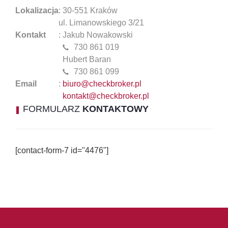
Lokalizacja
: 30-551 Kraków
ul. Limanowskiego 3/21
Kontakt
: Jakub Nowakowski
730 861 019
Hubert Baran
730 861 099
Email
:
biuro@checkbroker.pl
kontakt@checkbroker.pl
FORMULARZ
KONTAKTOWY
[contact-form-7 id="4476"]