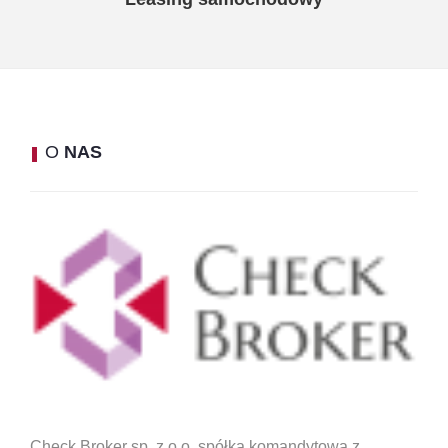
O
NAS
Check Broker sp. z o.o. spółka komandytowa z