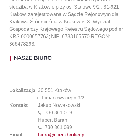
siedzibą w Krakowie przy os. Stalowe 9/2 , 31-921
Kraków, zarejestrowana w Sądzie Rejonowym dla
Krakowa-Śródmieścia w Krakowie, XI Wydział
Gospodarczy Krajowego Rejestru Sądowego pod nr
KRS 0000657763; NIP: 6783165570 REGON:
366478293.
NASZE
BIURO
Lokalizacja
: 30-551 Kraków
ul. Limanowskiego 3/21
Kontakt
: Jakub Nowakowski
730 861 019
Hubert Baran
730 861 099
Email
:
biuro@checkbroker.pl